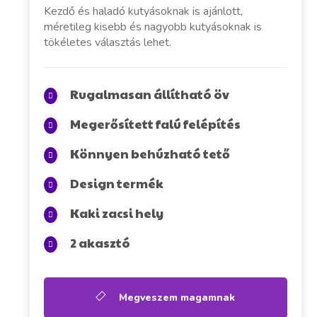
Kezdő és haladó kutyásoknak is ajánlott,
méretileg kisebb és nagyobb kutyásoknak is
tökéletes választás lehet.
Rugalmasan állítható öv
Megerősített falú felépítés
Könnyen behúzható tető
Design termék
Kaki zacsi hely
2 akasztó
Megveszem magamnak