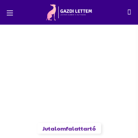
Jutalomfalattartó tréningre!
Jutalomfalattartó