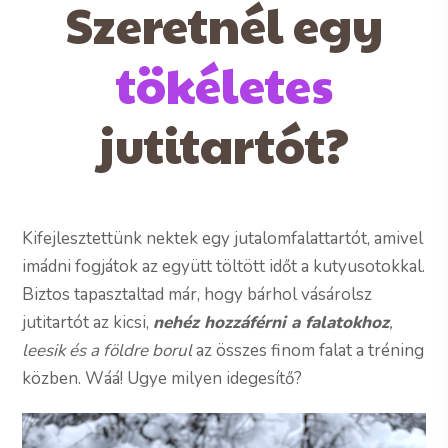
Szeretnél egy
tökéletes
jutitartót?
Kifejlesztettünk nektek egy jutalomfalattartót, amivel
imádni fogjátok az együtt töltött időt a kutyusotokkal.
Biztos tapasztaltad már, hogy bárhol vásárolsz
jutitartót az kicsi,
nehéz hozzáférni a falatokhoz
,
leesik és a földre borul
az összes finom falat a tréning
közben. Wáá! Ugye milyen idegesítő?