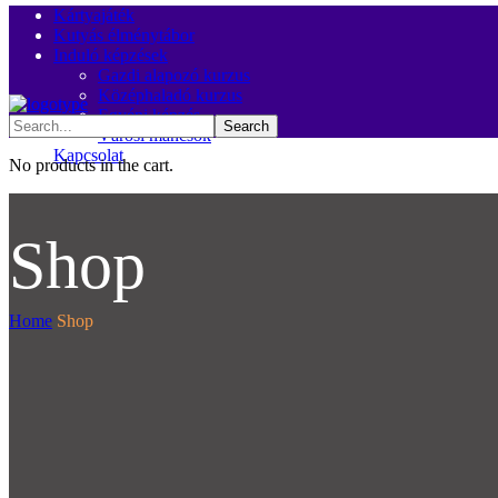
Kártyajáték
Kutyás élménytábor
Induló képzések
Gazdi alapozó kurzus
Középhaladó kurzus
Egyéni képzés
Városi mancsok
Kapcsolat
No products in the cart.
Shop
Home
Shop