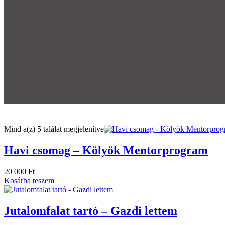
Mind a(z) 5 találat megjelenítve
Havi csomag – Kölyök Mentorprogram
20 000
Ft
Kosárba teszem
Jutalomfalat tartó – Gazdi lettem