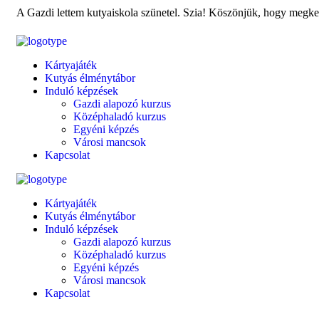
A Gazdi lettem kutyaiskola szünetel.
Szia! Köszönjük, hogy megkere
Kártyajáték
Kutyás élménytábor
Induló képzések
Gazdi alapozó kurzus
Középhaladó kurzus
Egyéni képzés
Városi mancsok
Kapcsolat
Kártyajáték
Kutyás élménytábor
Induló képzések
Gazdi alapozó kurzus
Középhaladó kurzus
Egyéni képzés
Városi mancsok
Kapcsolat