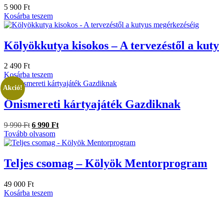
5 900
Ft
Kosárba teszem
Kölyökkutya kisokos – A tervezéstől a kut
2 490
Ft
Kosárba teszem
Akció!
Önismereti kártyajáték Gazdiknak
9 990
Ft
6 990
Ft
Tovább olvasom
Teljes csomag – Kölyök Mentorprogram
49 000
Ft
Kosárba teszem