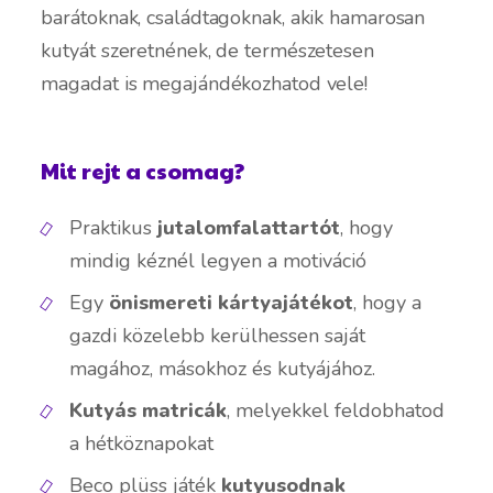
barátoknak, családtagoknak, akik hamarosan
kutyát szeretnének, de természetesen
magadat is megajándékozhatod vele!
Mit rejt a csomag?
Praktikus
jutalomfalattartót
, hogy
mindig kéznél legyen a motiváció
Egy
önismereti kártyajátékot
, hogy a
gazdi közelebb kerülhessen saját
magához, másokhoz és kutyájához.
Kutyás matricák
, melyekkel feldobhatod
a hétköznapokat
Beco plüss játék
kutyusodnak