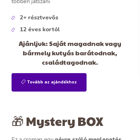
többen játszani.
2+ résztvevős
12 éves kortól
Ajánljuk: Saját magadnak vagy
bármely kutyás barátodnak,
családtagodnak.
Tovább az ajándékhoz
🎁 Mystery BOX
Ez a csomag egy
névre szóló meglepetés