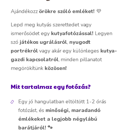
Ajándékozz
örökre szóló
emléket!
💜
Lepd meg kutyás szerettedet vagy
ismerősödet egy
kutyafotózással!
Legyen
szó
játékos ugrálásról
,
nyugodt
portrékról
vagy akár egy különleges
kutya-
gazdi kapcsolatról
, minden pillanatot
megörökítünk
közösen!
Mit tartalmaz egy fotózás?
Egy jó hangulatban eltöltött 1-2 órás
fotózást, és
minőségi, maradandó
émlékeket a legjobb négylábú
barátjáról! 🐾