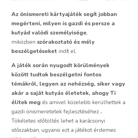
Az
önismereti kártyajáték
segít jobban
megérteni, milyen is gazdi és persze a
kutyád valódi személyisége
,
miközben
szórakoztató és mély
beszélgetéseket
indít el.
A játék során nyugodt körülmények
között tudtok beszélgetni fontos
témákról, legyen az nehézség, siker vagy
akár a saját kutyás életetek, ahogy Ti
élitek meg
és
amivel közelebb kerülhettek a
gazdi önismeretetek fejlesztéséhez
.
Tökéletes időtöltés lehet a karácsonyi
időszakban, ugyanis ezt a játékot érdemes