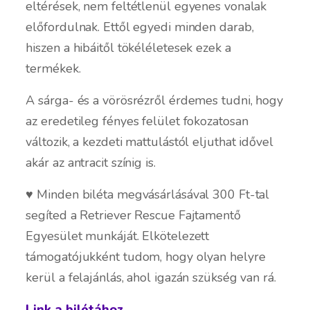
eltérések, nem feltétlenül egyenes vonalak
előfordulnak. Ettől egyedi minden darab,
hiszen a hibáitől tökéléletesek ezek a
termékek.
A sárga- és a vörösrézről érdemes tudni, hogy
az eredetileg fényes felület fokozatosan
változik, a kezdeti mattulástól eljuthat idővel
akár az antracit színig is.
♥ Minden biléta megvásárlásával 300 Ft-tal
segíted a Retriever Rescue Fajtamentő
Egyesület munkáját. Elkötelezett
támogatójukként tudom, hogy olyan helyre
kerül a felajánlás, ahol igazán szükség van rá.
Link a bilétához