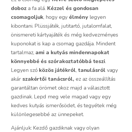
doboz
a fa alá.
Kézzel és gondosan
csomagoljuk
, hogy egy
élmény
legyen
kibontani. Plüssjáték, jutitartó, jutalomfalat,
önismereti kártyajáték és még kedvezményes
kuponokat is kap a csomag gazdája.
Mindent
tartalmaz,
ami a kutyás mindennapokat
könnyebbé és szórakoztatóbbá teszi
.
Legyen szó
közös játékról
,
tanulásról
vagy
akár
szakértői tanácsról,
ez az összeállítás
garantáltan örömet okoz majd a választott
gazdinak. Lepd meg vele magad vagy egy
kedves kutyás ismerősödet, és tegyétek még
különlegesebbé az ünnepeket.
Ajánljuk: Kezdő gazdiknak vagy olyan