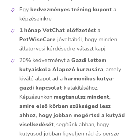
Egy
kedvezményes tréning kupont
a
képzéseinkre
1 hónap VetChat előfizetést
a
PetWiseCare
jóvoltából, hogy minden
állatorvosi kérdésedre választ kapj.
20% kedvezményt a
Gazdi lettem
kutyaiskola Alapozó kurzusára
, amely
kiváló alapot ad a
harmonikus kutya-
gazdi kapcsolat
kialakításához.
Képzésünkön
megtanulsz mindent,
amire első körben szükséged lesz
ahhoz, hogy jobban megértsd a kutyád
viselkedését
, segítünk abban, hogy
kutyusod jobban figyeljen rád és persze