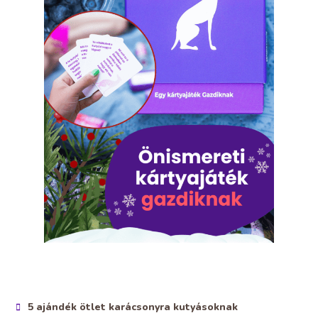
5 ajándék ötlet karácsonyra kutyásoknak