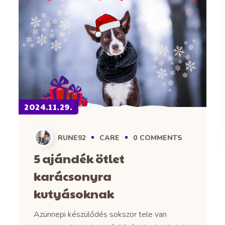
2024.11.29.
RUNE92
CARE
0
COMMENTS
5 ajándék ötlet
karácsonyra
kutyásoknak
Azünnepi készülődés sokszor tele van